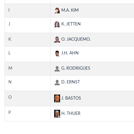
I
M.A. KIM
J
K. JETTEN
K
O. JACQUEMO.
L
J.H. AHN
M
G. RODRIGUES
N
D. ERNST
O
J. BASTOS
P
H. THUER