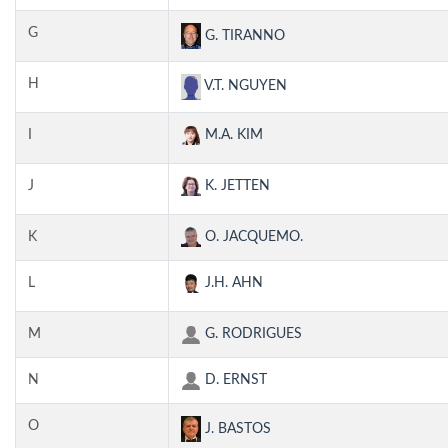
G
G. TIRANNO
H
V.T. NGUYEN
I
M.A. KIM
J
K. JETTEN
K
O. JACQUEMO.
L
J.H. AHN
M
G. RODRIGUES
N
D. ERNST
O
J. BASTOS