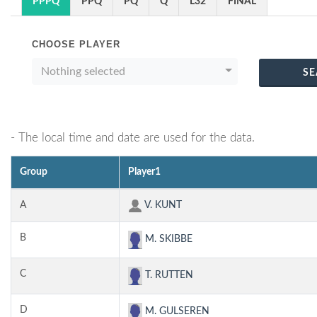
PPPQ
PPQ
PQ
Q
L32
FINAL
CHOOSE PLAYER
Nothing selected
SE
- The local time and date are used for the data.
Group
Player1
A
V. KUNT
B
M. SKIBBE
C
T. RUTTEN
D
M. GULSEREN