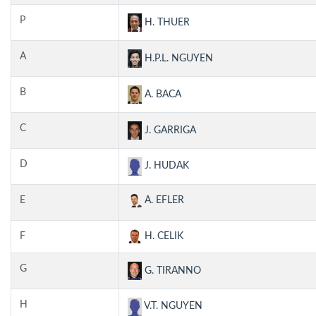
P
H. THUER
A
H.P.L. NGUYEN
B
A. BACA
C
J. GARRIGA
D
J. HUDAK
E
A. EFLER
F
H. CELIK
G
G. TIRANNO
H
V.T. NGUYEN