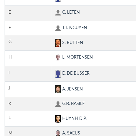
E
C. LETEN
F
T.T. NGUYEN
G
S. RUTTEN
H
L. MORTENSEN
I
E. DE BUSSER
J
A. JENSEN
K
G.B. BASILE
L
HUYNH D.P.
M
A. SAEIJS