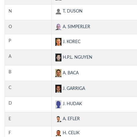
N
T. DUSON
O
A. SIMPERLER
P
J. KOREC
A
H.P.L. NGUYEN
B
A. BACA
C
J. GARRIGA
D
J. HUDAK
E
A. EFLER
F
H. CELIK