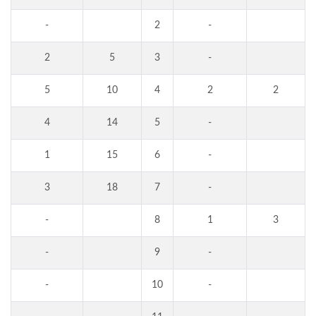
-
2
-
2
5
3
-
5
10
4
2
2
4
14
5
-
1
15
6
-
3
18
7
-
-
8
1
3
-
9
-
-
10
-