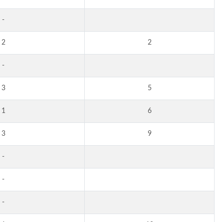
-
2
2
-
3
5
1
6
3
9
-
-
-