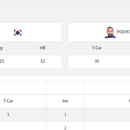
POLYC
g
HR
T-Car
23
12
35
T-Car
Inn
3
1
2