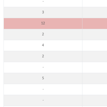
-
3
12
2
4
2
-
5
-
-