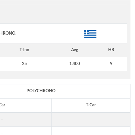
HRONO.
T-Inn
Avg
HR
25
1.400
9
POLYCHRONO.
Car
T-Car
-
-