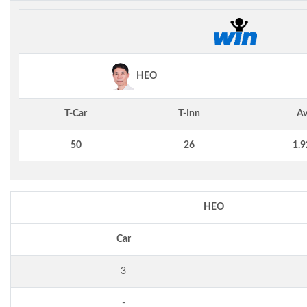
HEO
T-Car
T-Inn
Av
50
26
1.9
HEO
Car
3
-